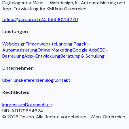
Digitalagentur Wien — Webdesign, KI-Automatisierung und
App-Entwicklung für KMUs in Österreich.
office@devion.at
+43 699 10214270
Leistungen
Webdesign
Firmenwebsite
Landing Page
KI-
Automatisierung
Online Marketing
Google Ads
SEO-
Betreuung
App-Entwicklung
Beratung & Schulung
Unternehmen
Über uns
Referenzen
Blog
Kontakt
Rechtliches
Impressum
Datenschutz
UID:
ATU79654624
©
2026
Devion
. Alle Rechte vorbehalten. · Wien, Österreich