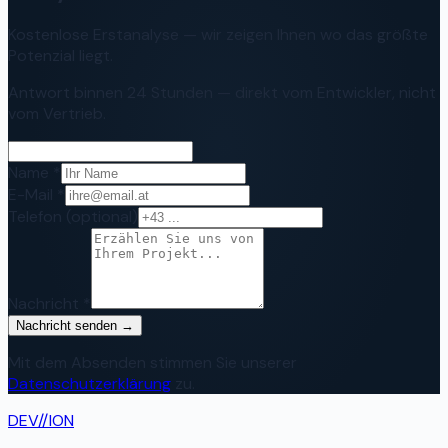
Kostenlose Erstanalyse — wir zeigen Ihnen wo das größte
Potenzial liegt.
Antwort binnen 24 Stunden — direkt vom Entwickler, nicht
vom Vertrieb.
Name *
E-Mail *
Telefon
(optional)
Nachricht *
Nachricht senden →
Mit dem Absenden stimmen Sie unserer
Datenschutzerklärung
zu.
DEV
//
ION