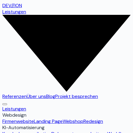
DEV
//
ION
Leistungen
Referenzen
Über uns
Blog
Projekt besprechen
Leistungen
Webdesign
Firmenwebsite
Landing Page
Webshop
Redesign
KI-Automatisierung