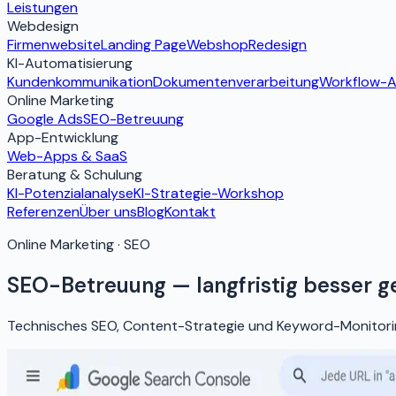
Leistungen
Webdesign
Firmenwebsite
Landing Page
Webshop
Redesign
KI-Automatisierung
Kundenkommunikation
Dokumentenverarbeitung
Workflow-A
Online Marketing
Google Ads
SEO-Betreuung
App-Entwicklung
Web-Apps & SaaS
Beratung & Schulung
KI-Potenzialanalyse
KI-Strategie-Workshop
Referenzen
Über uns
Blog
Kontakt
Online Marketing · SEO
SEO-Betreuung — langfristig besser 
Technisches SEO, Content-Strategie und Keyword-Monitori