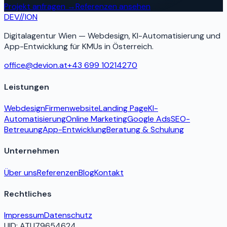
Projekt anfragen
→
Referenzen ansehen
DEV
//
ION
Digitalagentur Wien — Webdesign, KI-Automatisierung und
App-Entwicklung für KMUs in Österreich.
office@devion.at
+43 699 10214270
Leistungen
Webdesign
Firmenwebsite
Landing Page
KI-
Automatisierung
Online Marketing
Google Ads
SEO-
Betreuung
App-Entwicklung
Beratung & Schulung
Unternehmen
Über uns
Referenzen
Blog
Kontakt
Rechtliches
Impressum
Datenschutz
UID:
ATU79654624