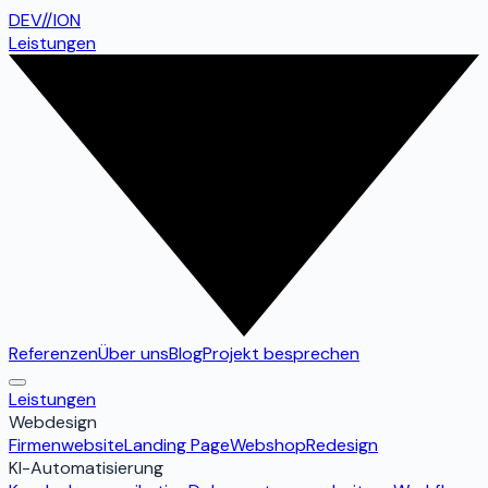
DEV
//
ION
Leistungen
Referenzen
Über uns
Blog
Projekt besprechen
Leistungen
Webdesign
Firmenwebsite
Landing Page
Webshop
Redesign
KI-Automatisierung