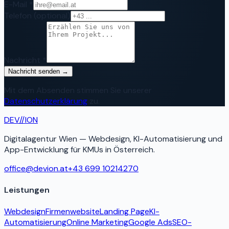
E-Mail *
Telefon
(optional)
Nachricht *
Nachricht senden →
Mit dem Absenden stimmen Sie unserer
Datenschutzerklärung
zu.
DEV
//
ION
Digitalagentur Wien — Webdesign, KI-Automatisierung und
App-Entwicklung für KMUs in Österreich.
office@devion.at
+43 699 10214270
Leistungen
Webdesign
Firmenwebsite
Landing Page
KI-
Automatisierung
Online Marketing
Google Ads
SEO-