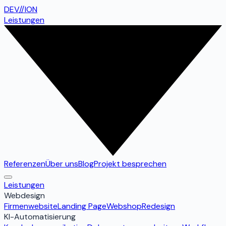
DEV
//
ION
Leistungen
Referenzen
Über uns
Blog
Projekt besprechen
Leistungen
Webdesign
Firmenwebsite
Landing Page
Webshop
Redesign
KI-Automatisierung