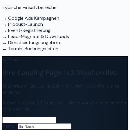
Typische Einsatzbereiche
→
Google Ads Kampagnen
→
Produkt-Launch
→
Event-Registrierung
→
Lead-Magnets & Downloads
→
Dienstleistungsangebote
→
Termin-Buchungsseiten
Kontakt
Ihre Landing Page in 2 Wochen live.
Beschreiben Sie uns Ihr Ziel — wir liefern die Seite, die es
erreicht.
Antwort binnen 24 Stunden — direkt vom Entwickler, nicht
vom Vertrieb.
Name *