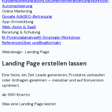
Kundenkommunikation
Dokumentenverarbeitung
Workflow-
Automatisierung
Online Marketing
Google Ads
SEO-Betreuung
App-Entwicklung
Web-Apps & SaaS
Beratung & Schulung
KI-Potenzialanalyse
KI-Strategie-Workshop
Referenzen
Über uns
Blog
Kontakt
Webdesign · Landing Page
Landing Page erstellen lassen
Eine Seite, ein Ziel: Leads generieren, Produkte verkaufen
oder Anfragen gewinnen — messbar und auf Konversion
optimiert.
ab 990 €
netto
Was eine Landing Page leistet