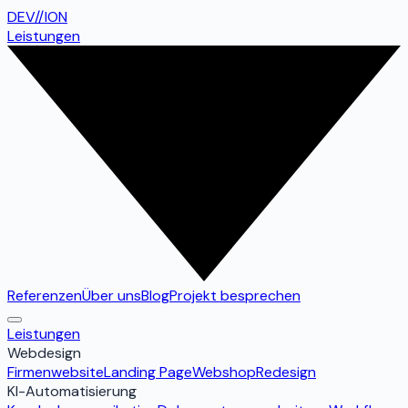
DEV
//
ION
Leistungen
Referenzen
Über uns
Blog
Projekt besprechen
Leistungen
Webdesign
Firmenwebsite
Landing Page
Webshop
Redesign
KI-Automatisierung