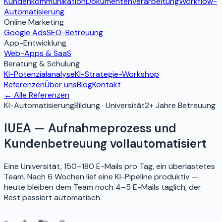
Kundenkommunikation
Dokumentenverarbeitung
Workflow-
Automatisierung
Online Marketing
Google Ads
SEO-Betreuung
App-Entwicklung
Web-Apps & SaaS
Beratung & Schulung
KI-Potenzialanalyse
KI-Strategie-Workshop
Referenzen
Über uns
Blog
Kontakt
← Alle Referenzen
KI-Automatisierung
Bildung · Universität
2+ Jahre Betreuung
IUEA — Aufnahmeprozess und
Kundenbetreuung vollautomatisiert
Eine Universität, 150–180 E-Mails pro Tag, ein überlastetes
Team. Nach 6 Wochen lief eine KI-Pipeline produktiv —
heute bleiben dem Team noch 4–5 E-Mails täglich, der
Rest passiert automatisch.