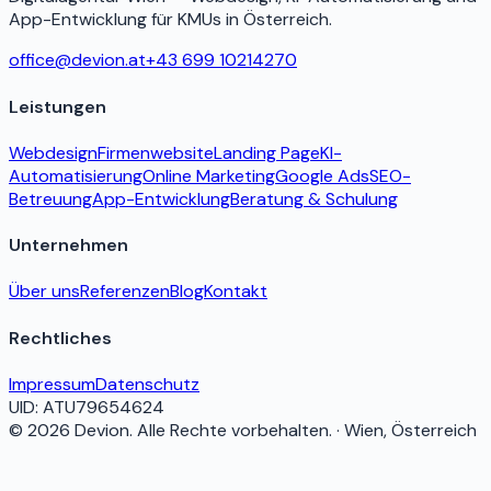
App-Entwicklung für KMUs in Österreich.
office@devion.at
+43 699 10214270
Leistungen
Webdesign
Firmenwebsite
Landing Page
KI-
Automatisierung
Online Marketing
Google Ads
SEO-
Betreuung
App-Entwicklung
Beratung & Schulung
Unternehmen
Über uns
Referenzen
Blog
Kontakt
Rechtliches
Impressum
Datenschutz
UID:
ATU79654624
©
2026
Devion
. Alle Rechte vorbehalten. · Wien, Österreich