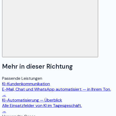
Ja. Wir arbeiten ausschließlich mit Anbietern, die DSGVO-
Mehr in dieser Richtung
konforme Datenverarbeitung garantieren. Sensible Felder
werden vor dem KI-Aufruf maskiert wo möglich, und Sie
behalten jederzeit die Datenhoheit.
Passende Leistungen
KI-Kundenkommunikation
E-Mail, Chat und WhatsApp automatisiert — in Ihrem Ton.
→
KI-Automatisierung — Überblick
Alle Einsatzfelder von KI im Tagesgeschäft.
→