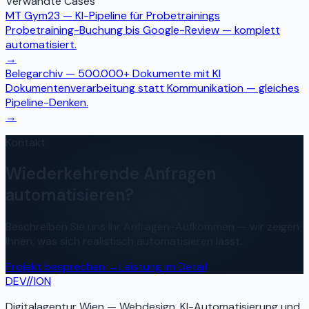
Verwandte Cases
MT Gym23 — KI-Pipeline für Probetrainings
Probetraining-Buchung bis Google-Review — komplett
automatisiert.
→
Belegarchiv — 500.000+ Dokumente mit KI
Dokumentenverarbeitung statt Kommunikation — gleiches
Pipeline-Denken.
→
Kontakt
Wiederkehrende Anfragen
automatisieren?
Beschreiben Sie uns Ihr Anfragen-Aufkommen — wir zeigen
Ihnen, was sich realistisch automatisieren lässt.
Projekt besprechen
→
Leistung im Detail
DEV
//
ION
Digitalagentur Wien — Webdesign, KI-Automatisierung und