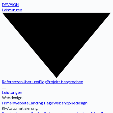
DEV
//
ION
Leistungen
Referenzen
Über uns
Blog
Projekt besprechen
Leistungen
Webdesign
Firmenwebsite
Landing Page
Webshop
Redesign
KI-Automatisierung