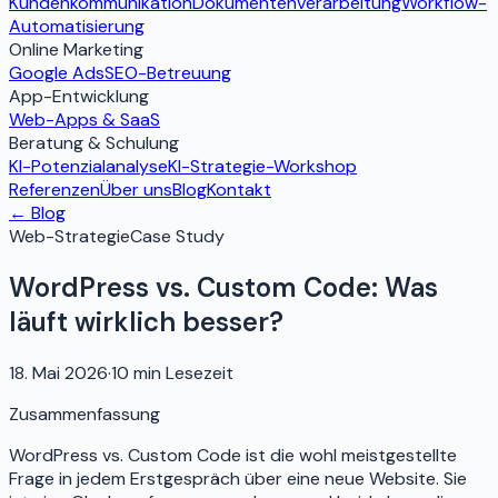
Kundenkommunikation
Dokumentenverarbeitung
Workflow-
Automatisierung
Online Marketing
Google Ads
SEO-Betreuung
App-Entwicklung
Web-Apps & SaaS
Beratung & Schulung
KI-Potenzialanalyse
KI-Strategie-Workshop
Referenzen
Über uns
Blog
Kontakt
← Blog
Web-Strategie
Case Study
WordPress vs. Custom Code: Was
läuft wirklich besser?
18. Mai 2026
·
10 min
Lesezeit
Zusammenfassung
WordPress vs. Custom Code ist die wohl meistgestellte
Frage in jedem Erstgespräch über eine neue Website. Sie